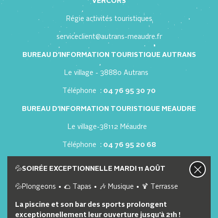
VERCORS
Régie activités touristiques
serviceclient@autrans-meaudre.fr
BUREAU D'INFORMATION TOURISTIQUE AUTRANS
Le village - 38880 Autrans
Téléphone :
04 76 95 30 70
BUREAU D'INFORMATION TOURISTIQUE MEAUDRE
Le village-38112 Méaudre
Téléphone :
04 76 95 20 68
Nous contacter
Nos offres d'emploi
💦
SOIRÉE EXCEPTIONNELLE MARDI 11 AOÛT
💦Plongeons • 🌮 Tapas • 🎶 Musique • 🍹 Terrasse
Lien utiles
La piscine et son bar des sports prolongent
exceptionnellement leur ouverture jusqu'à 21h !