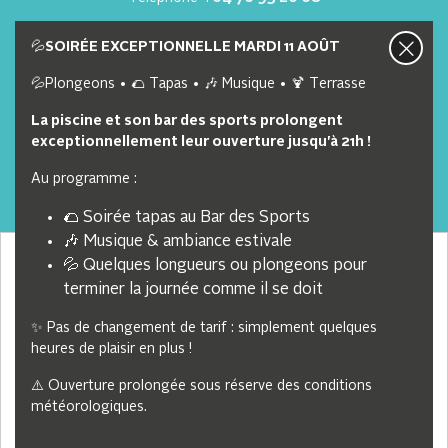
Nous contacter
Nos offres d'emploi
💦
SOIRÉE EXCEPTIONNELLE MARDI 11 AOÛT
💦Plongeons • 🌮 Tapas • 🎶 Musique • 🍹 Terrasse
Lien utiles
La piscine et son bar des sports prolongent
exceptionnellement leur ouverture jusqu'à 21h !
Webcam
Au programme :
Brochure
🌮 Soirée tapas au Bar des Sports
Partenaires
🎶 Musique & ambiance estivale
CGVU
Nous collectons et traitons vos informations personnelles
💦 Quelques longueurs ou plongeons pour
dans le but suivant :
Personnalisation, Analyse du trafic
.
terminer la journée comme il se doit
Suivez-nous
Accepter
✨ Pas de changement de tarif : simplement quelques
heures de plaisir en plus !
Choisir les cookies que j'accepte
⚠️ Ouverture prolongée sous réserve des conditions
© 2026 Station Autrans-Méaudre — Tous droits réservés
météorologiques.
Mention légale
Gestion des cookies
CGV
Crédits
Sitemap
Refuser
Fait en France par