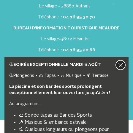
Le village - 38880 Autrans
Téléphone :
04 76 95 30 70
BUREAU D'INFORMATION TOURISTIQUE MEAUDRE
Le village-38112 Méaudre
Téléphone :
04 76 95 20 68
Nous contacter
Nos offres d'emploi
💦
SOIRÉE EXCEPTIONNELLE MARDI 11 AOÛT
💦Plongeons • 🌮 Tapas • 🎶 Musique • 🍹 Terrasse
Lien utiles
La piscine et son bar des sports prolongent
exceptionnellement leur ouverture jusqu'à 21h !
Webcam
Au programme :
Brochure
🌮 Soirée tapas au Bar des Sports
Partenaires
🎶 Musique & ambiance estivale
CGVU
Nous collectons et traitons vos informations personnelles
💦 Quelques longueurs ou plongeons pour