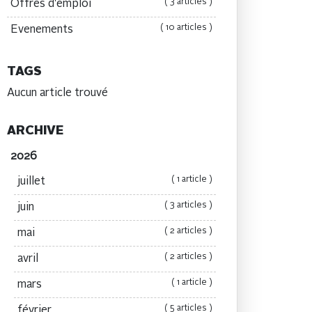
( 3 articles )
Offres d'emploi
( 10 articles )
Evenements
TAGS
Aucun article trouvé
ARCHIVE
2026
( 1 article )
juillet
( 3 articles )
juin
( 2 articles )
mai
( 2 articles )
avril
( 1 article )
mars
( 5 articles )
février