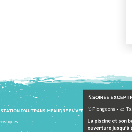
💦
SOIRÉE EXCEPTI
💦Plongeons • 🌮 Ta
A STATION D'AUTRANS-MEAUDRE EN VERCORS
La piscine et son 
uristiques
ouverture jusqu'à 2