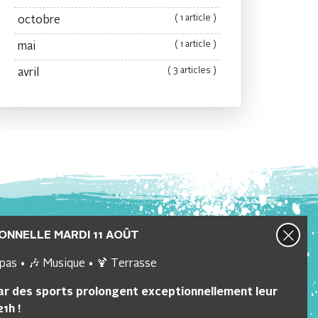
( 1 article )
octobre
( 1 article )
mai
( 3 articles )
avril
ONNELLE MARDI 11 AOÛT
pas • 🎶 Musique • 🍹 Terrasse
Lien utiles
bar des sports prolongent exceptionnellement leur
Webcam
1h !