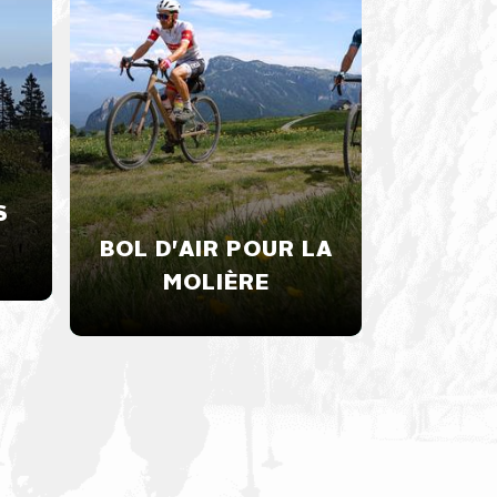
TOUR 
S
DÉC
VERT
BOL D'AIR POUR LA
MOLIÈRE