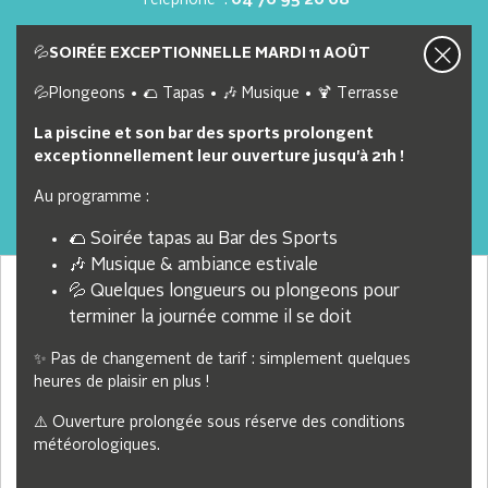
Nous contacter
Nos offres d'emploi
💦
SOIRÉE EXCEPTIONNELLE MARDI 11 AOÛT
💦Plongeons • 🌮 Tapas • 🎶 Musique • 🍹 Terrasse
Lien utiles
La piscine et son bar des sports prolongent
exceptionnellement leur ouverture jusqu'à 21h !
Webcam
Au programme :
Brochure
🌮 Soirée tapas au Bar des Sports
Partenaires
🎶 Musique & ambiance estivale
CGVU
Nous collectons et traitons vos informations personnelles
💦 Quelques longueurs ou plongeons pour
dans le but suivant :
Personnalisation, Analyse du trafic
.
terminer la journée comme il se doit
Suivez-nous
Accepter
✨ Pas de changement de tarif : simplement quelques
heures de plaisir en plus !
Choisir les cookies que j'accepte
⚠️ Ouverture prolongée sous réserve des conditions
© 2026 Station Autrans-Méaudre — Tous droits réservés
météorologiques.
Mention légale
Gestion des cookies
CGV
Crédits
Sitemap
Refuser
Fait en France par